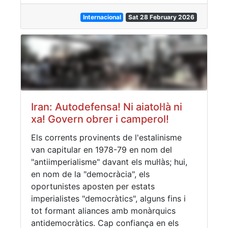
Internacional
Sat 28 February 2026
Iran: Autodefensa! Ni aiatol·là ni
xa! Govern obrer i camperol!
Els corrents provinents de l'estalinisme
van capitular en 1978-79 en nom del
"antiimperialisme" davant els mul·làs; hui,
en nom de la "democràcia", els
oportunistes aposten per estats
imperialistes "democràtics", alguns fins i
tot formant aliances amb monàrquics
antidemocràtics. Cap confiança en els