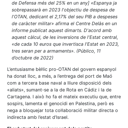
de Defensa més del 25% en un any] «Espanya ja
sobrepassarà en 2023 l'objectiu de despesa de
l'OTAN, dedicant el 2,17% del seu PIB a despeses
de caràcter militar» afirma el Centre Delàs en un
informe publicat aquest dimarts. D'acord amb
aquest càlcul, de les inversions de l'Estat central,
«de cada 10 euros que invertisca l'Estat en 2023,
tres seran per a armaments». (Público, 11
d’octubre de 2022)
L’entusiasme bèl·lic pro-OTAN del govern espanyol
ha donat lloc, a més, a l’entrega del port de Maó
com a tercera base naval a lliure disposició dels
«aliats», sumant-se a la de Rota en Cádiz i la de
Cartagena. I això ho fa el mateix executiu que, entre
sospirs, lamenta el genocidi en Palestina, però es
nega a bloquejar tota col·laboració militar directa o
indirecta amb l’estat d’Israel.