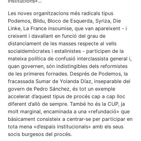
institucions»...
Les noves organitzacions més radicals tipus
Podemos, Bildu, Bloco de Esquerda, Syriza, Die
Linke, La France insoumise, que van apareixent - i
creixent i davallant en funció del grau de
distanciament de les masses respecte al vells
socialdemòcrates i estalinistes - participen de la
mateixa política de confusió interclassista general i,
quan governen, són indistingibles dels reformistes
de les primeres fornades. Després de Podemos, la
fracassada Sumar de Yolanda Díaz, inseparable del
govern de Pedro Sánchez, és tot un exemple
accelerat d’aquest tipus de procés cap a cap lloc
diferent d’allò de sempre. També ho és la CUP, ja
molt marginal, encaminada a una «refundació» que
bàsicament consisteix a centrar-se per participar en
tota mena «d’espais institucionals» amb els seus
socis burgesos del procés.