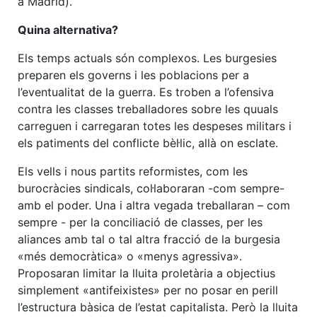
a Madrid).
Quina alternativa?
Els temps actuals són complexos. Les burgesies
preparen els governs i les poblacions per a
l’eventualitat de la guerra. Es troben a l’ofensiva
contra les classes treballadores sobre les quuals
carreguen i carregaran totes les despeses militars i
els patiments del conflicte bèl·lic, allà on esclate.
Els vells i nous partits reformistes, com les
burocràcies sindicals, col·laboraran -com sempre-
amb el poder. Una i altra vegada treballaran – com
sempre - per la conciliació de classes, per les
aliances amb tal o tal altra fracció de la burgesia
«més democràtica» o «menys agressiva».
Proposaran limitar la lluita proletària a objectius
simplement «antifeixistes» per no posar en perill
l’estructura bàsica de l’estat capitalista. Però la lluita