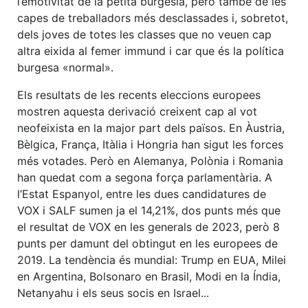
l’emotivitat de la petita burgesia, però també de les
capes de treballadors més desclassades i, sobretot,
dels joves de totes les classes que no veuen cap
altra eixida al femer immund i car que és la política
burgesa «normal».
Els resultats de les recents eleccions europees
mostren aquesta derivació creixent cap al vot
neofeixista en la major part dels països. En Àustria,
Bèlgica, França, Itàlia i Hongria han sigut les forces
més votades. Però en Alemanya, Polònia i Romania
han quedat com a segona força parlamentària. A
l’Estat Espanyol, entre les dues candidatures de
VOX i SALF sumen ja el 14,21%, dos punts més que
el resultat de VOX en les generals de 2023, però 8
punts per damunt del obtingut en les europees de
2019. La tendència és mundial: Trump en EUA, Milei
en Argentina, Bolsonaro en Brasil, Modi en la Índia,
Netanyahu i els seus socis en Israel...