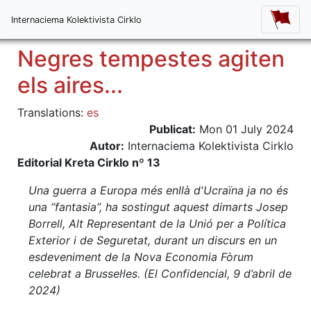
Internaciema Kolektivista Cirklo
Negres tempestes agiten
els aires...
Translations:
es
Publicat:
Mon 01 July 2024
Autor:
Internaciema Kolektivista Cirklo
Editorial Kreta Cirklo nº 13
Una guerra a Europa més enllà d'Ucraïna ja no és
una “fantasia”, ha sostingut aquest dimarts Josep
Borrell, Alt Representant de la Unió per a Política
Exterior i de Seguretat, durant un discurs en un
esdeveniment de la Nova Economia Fòrum
celebrat a Brussel·les. (El Confidencial, 9 d’abril de
2024)