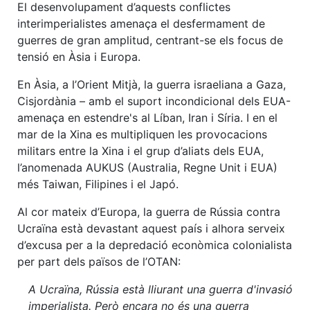
El desenvolupament d’aquests conflictes
interimperialistes amenaça el desfermament de
guerres de gran amplitud, centrant-se els focus de
tensió en Àsia i Europa.
En Àsia, a l’Orient Mitjà, la guerra israeliana a Gaza,
Cisjordània – amb el suport incondicional dels EUA-
amenaça en estendre's al Líban, Iran i Síria. I en el
mar de la Xina es multipliquen les provocacions
militars entre la Xina i el grup d’aliats dels EUA,
l’anomenada AUKUS (Australia, Regne Unit i EUA)
més Taiwan, Filipines i el Japó.
Al cor mateix d’Europa, la guerra de Rússia contra
Ucraïna està devastant aquest país i alhora serveix
d’excusa per a la depredació econòmica colonialista
per part dels països de l’OTAN:
A Ucraïna, Rússia està lliurant una guerra d'invasió
imperialista. Però encara no és una guerra