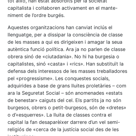
tot això, han estat absorbits per la societat
capitalista i col·laboren activament en el mante-
niment de l’ordre burgés.
Aquestes organitzacions han canviat inclús el
llenguatge, per a dissipar la consciència de classe
de les masses a qui es dirigeixen i amagar la seua
autèntica funció política. Ara ja no parlen de classe
obrera sinó de «ciutadania». No hi ha burgesia o
capitalistes, sinó «casta» i «rics». Han substituït la
defensa dels interessos de les masses treballadores
pel «progressisme». Les conquestes socials,
adquirides a base de grans lluites proletàries – com
ara la Seguretat Social – són anomenades «estats
de benestar» caiguts del cel. Els partits ja no són
burgesos, obrers o petit-burgesos, són de «dretes»
o d’«esquerres». La lluita de classes contra el
capital la fan desaparèixer darrere d’un vel semi-
religiós de «cerca de la justícia social des de les