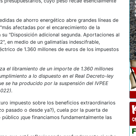
os presupuestarios, cuyo peso recae esencialmente
edidas de ahorro energético abre grandes líneas de
"más afectadas por el encarecimiento de la
n su "Disposición adicional segunda. Aportaciones al
2", en medio de un galimatías indescifrable,
léctrico de 1.360 millones de euros de los impuestos
za el libramiento de un importe de 1.360 millones
cumplimiento a lo dispuesto en el Real Decreto-ley
ue se ha producido por la suspensión del IVPEE
2022).
uro impuesto sobre los beneficios extraordinarios
zo pasado o desde ya?), cuela por la puerta de
rio público ¡que financiamos fundamentalmente las