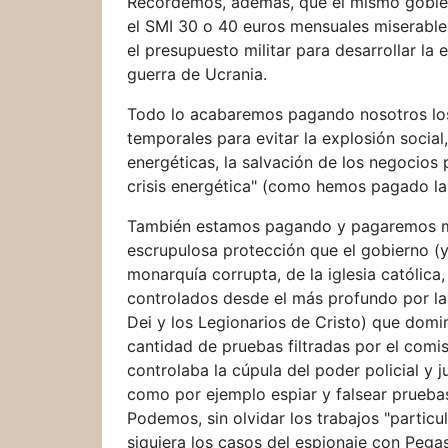
Recordemos, además, que el mismo gobier
el SMI 30 o 40 euros mensuales miserable
el presupuesto militar para desarrollar la 
guerra de Ucrania.
Todo lo acabaremos pagando nosotros los 
temporales para evitar la explosión social
energéticas, la salvación de los negocios
crisis energética" (como hemos pagado la s
También estamos pagando y pagaremos muy
escrupulosa protección que el gobierno (y 
monarquía corrupta, de la iglesia católica, 
controlados desde el más profundo por la
Dei y los Legionarios de Cristo) que domi
cantidad de pruebas filtradas por el comi
controlaba la cúpula del poder policial y j
como por ejemplo espiar y falsear pruebas
Podemos, sin olvidar los trabajos "particu
siquiera los casos del espionaje con Peg