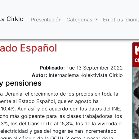
ta Cirklo
Presentación
Categorias
En otros idio
tado Español
Publicado:
Tue 13 September 2022
Autor:
Internaciema Kolektivista Cirklo
 y pensiones
ra Ucrania, el crecimiento de los precios en toda la
ente al Estado Español, que en agosto ha
 10,4%. Aun así, y de acuerdo con los datos del INE,
cho más golpeante para las clases trabajadoras: los
3%, los del transporte al 15,8%, los de la vivienda el
electricidad y gas del hogar se han incrementado
según el cálculo de la OCU). Y esto a pesar de la