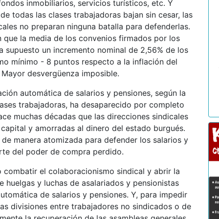
dos inmobiliarios, servicios turísticos, etc. Y
de todas las clases trabajadoras bajan sin cesar, las
cales no preparan ninguna batalla para defenderlas.
an que la media de los convenios firmados por los
 ha supuesto un incremento nominal de 2,56% de los
mo mínimo - 8 puntos respecto a la inflación del
s. Mayor desvergüenza imposible.
zación automática de salarios y pensiones, según la
 clases trabajadoras, ha desaparecido por completo
Hace muchas décadas que las direcciones sindicales
 capital y amorradas al dinero del estado burgués.
 de manera atomizada para defender los salarios y
arte del poder de compra perdido.
combatir el colaboracionismo sindical y abrir la
 de huelgas y luchas de asalariados y pensionistas
 automática de salarios y pensiones. Y, para impedir
sas divisiones entre trabajadores no sindicados o de
emente la recuperación de las asambleas generales,