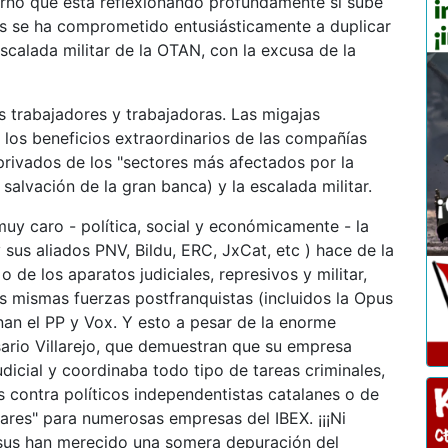
no que está reflexionando profundamente si sube
s se ha comprometido entusiásticamente a duplicar
escalada militar de la OTAN, con la excusa de la
trabajadores y trabajadoras. Las migajas
, los beneficios extraordinarios de las compañías
 privados de los "sectores más afectados por la
alvación de la gran banca) y la escalada militar.
 caro - política, social y económicamente - la
sus aliados PNV, Bildu, ERC, JxCat, etc ) hace de la
o de los aparatos judiciales, represivos y militar,
s mismas fuerzas postfranquistas (incluidos la Opus
nan el PP y Vox. Y esto a pesar de la enorme
sario Villarejo, que demuestran que su empresa
udicial y coordinaba todo tipo de tareas criminales,
 contra políticos independentistas catalanes o de
lares" para numerosas empresas del IBEX. ¡¡¡Ni
asus han merecido una somera depuración del