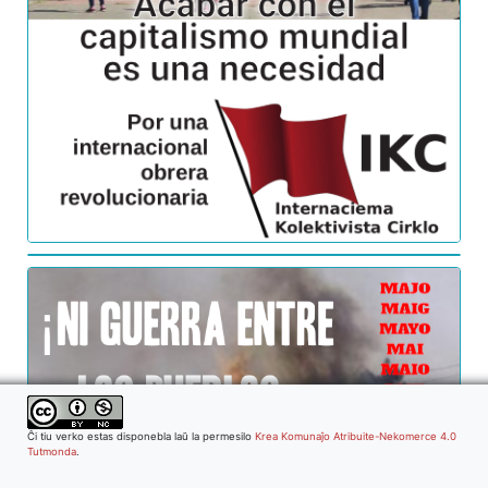
Ĉi tiu verko estas disponebla laŭ la permesilo
Krea Komunaĵo Atribuite-Nekomerce 4.0
Tutmonda
.